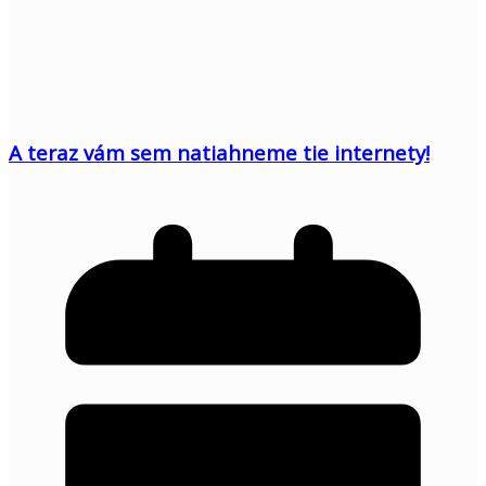
A teraz vám sem natiahneme tie internety!