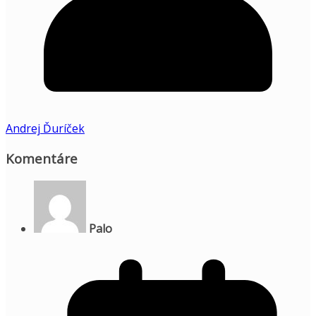
Andrej Ďuríček
Komentáre
Palo