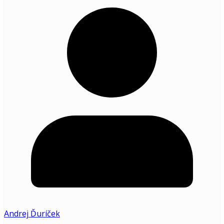
Andrej Ďuríček