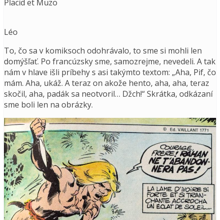
Placid et Muzo
Léo
To, čo sa v komiksoch odohrávalo, to sme si mohli len
domýšľať. Po francúzsky sme, samozrejme, nevedeli. A tak
nám v hlave išli príbehy s asi takýmto textom: „Aha, Pif, čo
mám. Aha, ukáž. A teraz on akože hento, aha, aha, teraz
skočil, aha, padák sa neotvoril… Džch!“ Skrátka, odkázaní
sme boli len na obrázky.