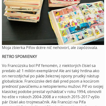
Moja zbierka Pifov dcére nič nehovorí, ale zapózovala.
RETRO SPOMIENKY
Vo Francúzsku bol Pif fenomén, z niektorých čísiel sa
predalo až 1 milión exemplárov! Ale ani taký hrdina ako
on nerozdýchal po páde železnej opony prudký nástup
globalizácie. Francúzske deti dali pred psom a kocúrom
prednosť pavúčiemu a netopieriemu mužovi. Pif vo svojej
klasickej podobe prestal vychádzať v roku 1994, obnovili
ho ešte v rokoch 2004-2008 a v rokoch 2015-2017 vyšlo
pár čísiel ako trojmesačník. Ale Francúzi na Pifa