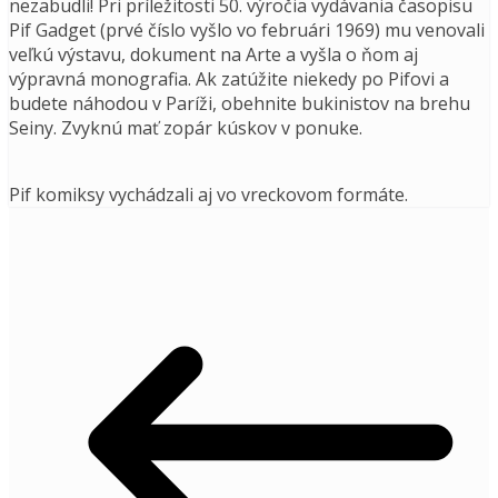
nezabudli! Pri príležitosti 50. výročia vydávania časopisu
Pif Gadget (prvé číslo vyšlo vo februári 1969) mu venovali
veľkú výstavu, dokument na Arte a vyšla o ňom aj
výpravná monografia. Ak zatúžite niekedy po Pifovi a
budete náhodou v Paríži, obehnite bukinistov na brehu
Seiny. Zvyknú mať zopár kúskov v ponuke.
Pif komiksy vychádzali aj vo vreckovom formáte.