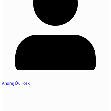
Andrej Ďuríček