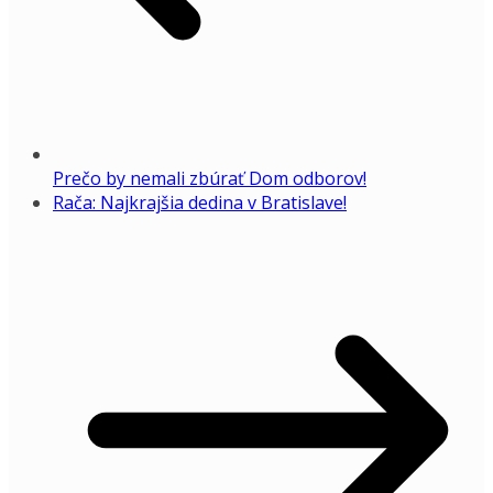
Prečo by nemali zbúrať Dom odborov!
Rača: Najkrajšia dedina v Bratislave!