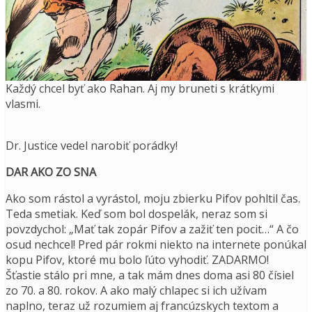
Každý chcel byť ako Rahan. Aj my bruneti s krátkymi
vlasmi.
Dr. Justice vedel narobiť porádky!
DAR AKO ZO SNA
Ako som rástol a vyrástol, moju zbierku Pifov pohltil čas.
Teda smetiak. Keď som bol dospelák, neraz som si
povzdychol: „Mať tak zopár Pifov a zažiť ten pocit…“ A čo
osud nechcel! Pred pár rokmi niekto na internete ponúkal
kopu Pifov, ktoré mu bolo ľúto vyhodiť. ZADARMO!
Šťastie stálo pri mne, a tak mám dnes doma asi 80 čísiel
zo 70. a 80. rokov. A ako malý chlapec si ich užívam
naplno, teraz už rozumiem aj francúzskych textom a