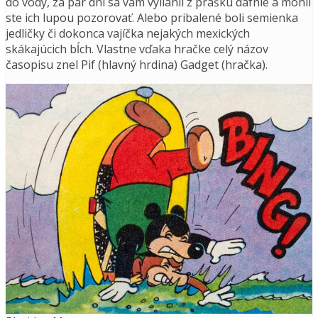
do vody, za pár dní sa vám vyliahli z prášku dafnie a mohli
ste ich lupou pozorovať. Alebo pribalené boli semienka
jedličky či dokonca vajíčka nejakých mexických
skákajúcich bĺch. Vlastne vďaka hračke celý názov
časopisu znel Pif (hlavný hrdina) Gadget (hračka).