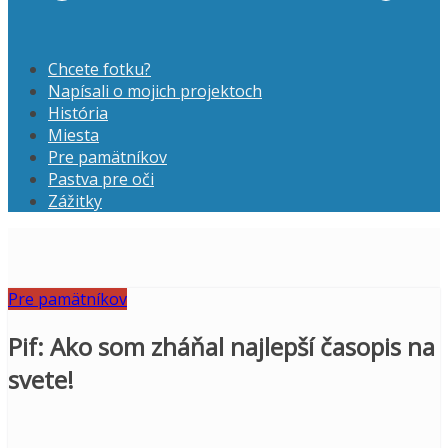
Chcete fotku?
Napísali o mojich projektoch
História
Miesta
Pre pamätníkov
Pastva pre oči
Zážitky
Pre pamätníkov
Pif: Ako som zháňal najlepší časopis na
svete!