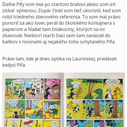
Ďalšie Pify som mal po staršom bratovi alebo som ich
získal výmenou. Zopár čísiel som tiež ukoristil, keď som
robil triedneho zberového referenta. To som mal právo
ponoriť sa ako lovec perál do školského kontajnera s
papierom a hľadať tam šmákociny, ktorých sa iní
zbavovali. Niektorí starší žiaci sem-tam zaviazali do
balíkov s novinami aj nejakého toho ochytaného Pifa.
Práve tam, kde je dnes optika na Laurinskej, predávali
kedysi Pifa.