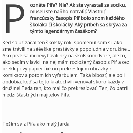
P
oznáte Pifa? Nie? Ak ste vyrastali za socíku,
museli ste naňho natrafiť. Vlastniť
francúzsky časopis Pif bolo snom každého
školáka či školáčky! Aký príbeh sa skrýva za
týmto legendárnym časákom?
Keď sa už začal ten školský rok, spomenul som si, ako
sme trávili na zééeške prestávky a popoludnia v družine…
Ako prvé sa mi nevybavili hry na školskom dvore, ale to,
ako sedím v lavici, na nej mám rozložený časopis Pif a cez
preklepový papier fixkou prekresľujem obrázky z
komiksov a potom ich vyfarbujem. Taká blbosť, ale boli
obdobia, keď sa tejto kratochvíli venoval skoro každý v
družine! Teda ten, kto mal čo prekresľovať. Ten, čo patril
medzi šťastných majiteľov Pifa.
Teším sa z Pifa ako malý Jarda.