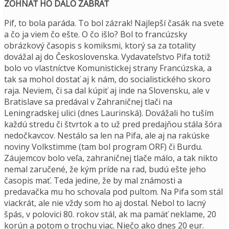
ZOHNAŤ HO DALO ZABRAŤ
Pif, to bola paráda. To bol zázrak! Najlepší časák na svete
a čo ja viem čo ešte. O čo išlo? Bol to francúzsky
obrázkový časopis s komiksmi, ktorý sa za totality
dovážal aj do Československa. Vydavateľstvo Pifa totiž
bolo vo vlastníctve Komunistickej strany Francúzska, a
tak sa mohol dostať aj k nám, do socialistického skoro
raja. Neviem, či sa dal kúpiť aj inde na Slovensku, ale v
Bratislave sa predával v Zahraničnej tlači na
Leningradskej ulici (dnes Laurinská). Dovážali ho tuším
každú stredu či štvrtok a to už pred predajňou stála šóra
nedočkavcov. Nestálo sa len na Pifa, ale aj na rakúske
noviny Volkstimme (tam bol program ORF) či Burdu.
Záujemcov bolo veľa, zahraničnej tlače málo, a tak nikto
nemal zaručené, že kým príde na rad, budú ešte jeho
časopis mať. Teda jedine, že by mal známosti a
predavačka mu ho schovala pod pultom. Na Pifa som stál
viackrát, ale nie vždy som ho aj dostal. Nebol to lacný
špás, v polovici 80. rokov stál, ak ma pamäť neklame, 20
korún a potom o trochu viac. Niečo ako dnes 20 eur.