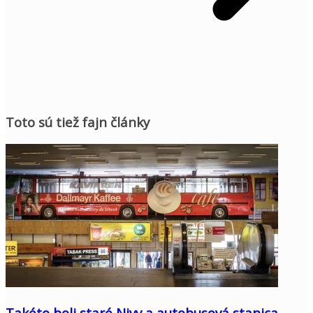
Toto sú tiež fajn články
Takéto boli staré Nivy a autobusová stanica