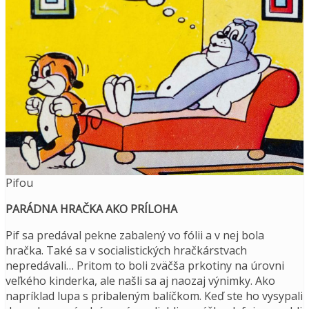
Pifou
PARÁDNA HRAČKA AKO PRÍLOHA
Pif sa predával pekne zabalený vo fólii a v nej bola
hračka. Také sa v socialistických hračkárstvach
nepredávali… Pritom to boli zväčša prkotiny na úrovni
veľkého kinderka, ale našli sa aj naozaj výnimky. Ako
napríklad lupa s pribaleným balíčkom. Keď ste ho vysypali